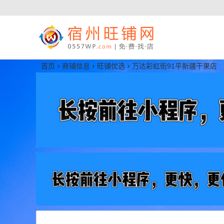
宿州旺铺网
首页
商铺信息
旺铺优选
万达彩虹街91平新疆干果店