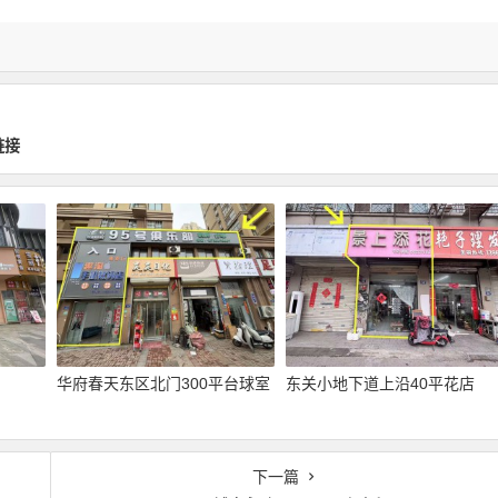
链接
华府春天东区北门300平台球室
东关小地下道上沿40平花店
下一篇