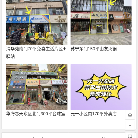
清华苑南门70平兔喜生活片区➕
苏宁东门150平山友火锅
驿站
华府春天东区北门300平台球室
元一小区内170平外卖店