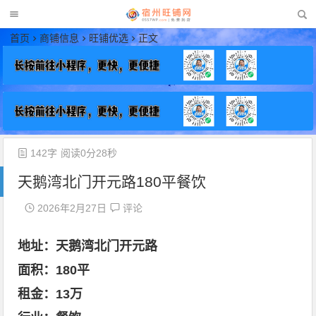
宿州旺铺网
首页
商铺信息
旺铺优选
正文
142字
阅读0分28秒
天鹅湾北门开元路180平餐饮
2026年2月27日
评论
地址：天鹅湾北门开元路
面积：180平
租金：13万