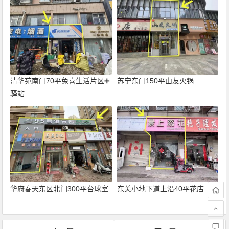
清华苑南门70平兔喜生活片区➕
苏宁东门150平山友火锅
驿站
华府春天东区北门300平台球室
东关小地下道上沿40平花店