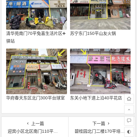
清华苑南门70平兔喜生活片区➕
苏宁东门150平山友火锅
驿站
华府春天东区北门300平台球室
东关小地下道上沿40平花店
上一篇
下一篇
迎宾小区北区南门110平出租
碧桂园北门二楼170平培训班