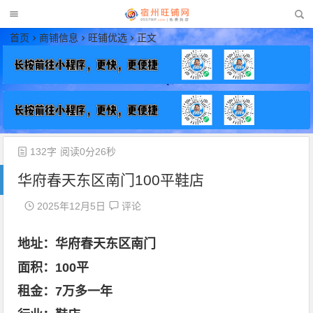
宿州旺铺网
首页
商铺信息
旺铺优选
正文
132字
阅读0分26秒
华府春天东区南门100平鞋店
2025年12月5日
评论
地址：华府春天东区南门
面积：100平
租金：7万多一年